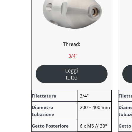
Thread:
3/4″
Leggi
tutto
A
A
Filettatura
3/4”
Filett
t
t
Diametro
200 – 400 mm
Diame
t
t
tubazione
tubaz
r
V
r
V
i
a
i
a
Getto Posteriore
6 x M6 // 30º
Getto
b
l
b
l