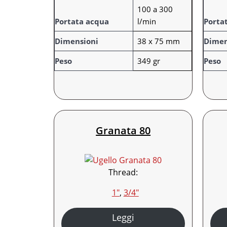
100 a 300
u
o
u
o
Portata acqua
l/min
Porta
t
r
t
r
i
e
i
e
Dimensioni
38 x 75 mm
Dimen
Peso
349 gr
Peso
Granata 80
Thread:
1″
, 
3/4″
Leggi