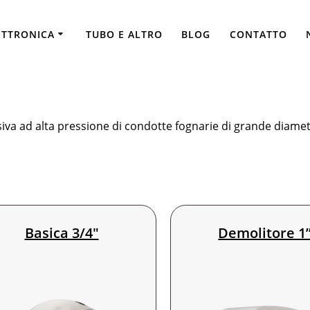
Ugelli 3/4″
ETTRONICA
TUBO E ALTRO
BLOG
CONTATTO
va ad alta pressione di condotte fognarie di grande diametro
durata, resistenza alla corrosione e prestazioni idrauliche st
Basica 3/4″
Demolitore 1