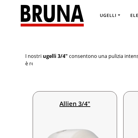
Salta
al
UGELLI
EL
contenuto
I nostri
ugelli 3/4″
consentono una pulizia intensi
è realizzato in acciaio inossidabile per garantire 
Allien 3/4″