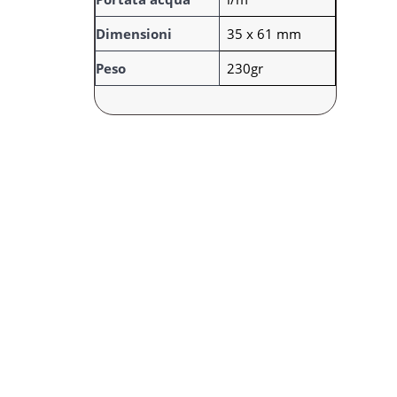
t
r
i
e
Dimensioni
35 x 61 mm
Peso
230gr