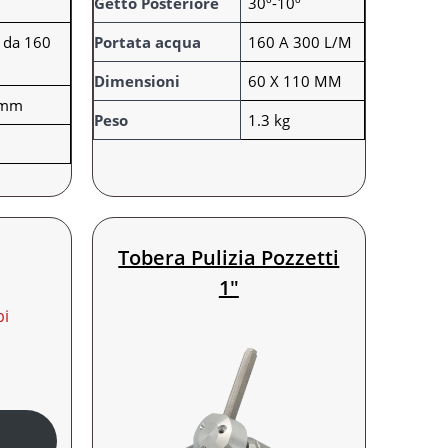
Getto Posteriore
30º-10º
u
o
e da 160
Portata acqua
160 A 300 L/M
t
r
i
e
Dimensioni
60 X 110 MM
 mm
Peso
1.3 kg
Tobera Pulizia Pozzetti
1″