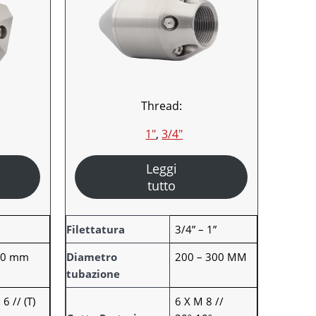
Thread:
1″
, 
3/4″
Leggi
tutto
A
"
Filettatura
3/4” – 1”
t
00 mm
Diametro
200 – 300 MM
t
tubazione
r
V
i
a
 6 // (T)
6 X M 8 //
b
l