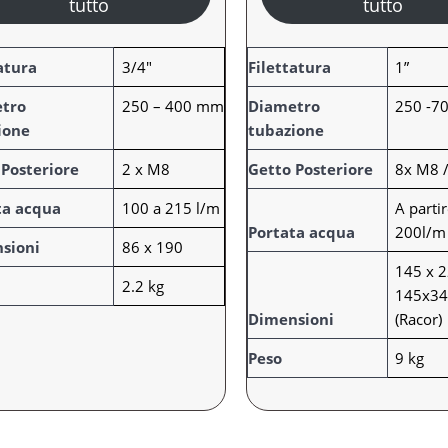
tutto
tutto
A
atura
3/4"
Filettatura
1”
t
tro
250 – 400 mm
Diametro
250 -
t
ione
tubazione
r
V
i
a
 Posteriore
2 x M8
Getto Posteriore
8x M8 /
b
l
ta acqua
100 a 215 l/m
A parti
u
o
Portata acqua
200l/m
t
r
sioni
86 x 190
i
e
145 x 
2.2 kg
145x3
Dimensioni
(Racor)
Peso
9 kg