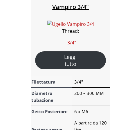
Vampiro 3/4″
Thread:
3/4″
Leggi
tutto
A
Filettatura
3/4"
t
Diametro
200 – 300 MM
t
tubazione
r
V
i
a
Getto Posteriore
6 x M6
b
l
A partire da 120
u
o
Portata acqua
l/m