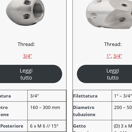
Thread:
Thread:
3/4″
1″
, 
3/4″
Leggi
Leggi
tutto
tutto
A
atura
3/4"
Filettatura
1" – 3/4
t
tro
160 – 300 mm
Diametro
200 – 5
t
ione
tubazione
r
V
i
a
 Posteriore
6 x M 6 // 15º
Getto
(D) 3 x M
b
l