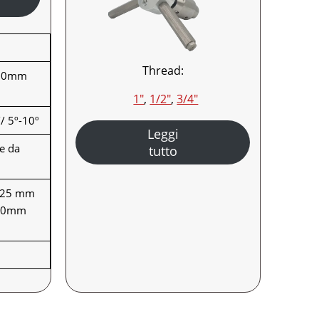
Thread:
700mm
1″
, 
1/2″
, 
3/4″
/ 5º-10º
Leggi
re da
tutto
225 mm
40mm