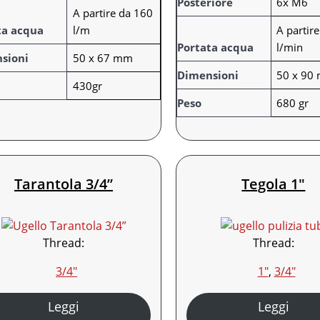
Posteriore
6x M6
A partire da 160
u
o
ta acqua
l/m
A partir
t
r
Portata acqua
l/min
i
e
sioni
50 x 67 mm
Dimensioni
50 x 90
430gr
Peso
680 gr
Tarantola 3/4”
Tegola 1″
Thread:
Thread:
3/4″
1″
, 
3/4″
Leggi
Leggi